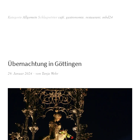
Kategorie
Allgemein
Schlagwörter
café
,
gastronomie
,
restaurant
,
snbd24
Übernachtung in Göttingen
29. Januar 2024
von
Tanja Wehr