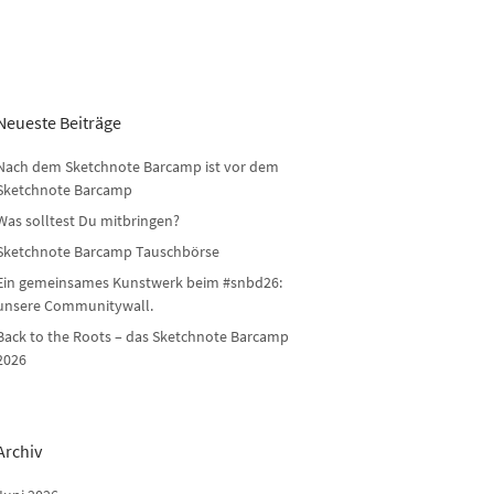
Neueste Beiträge
Nach dem Sketchnote Barcamp ist vor dem
Sketchnote Barcamp
Was solltest Du mitbringen?
Sketchnote Barcamp Tauschbörse
Ein gemeinsames Kunstwerk beim #snbd26:
unsere Communitywall.
Back to the Roots – das Sketchnote Barcamp
2026
Archiv