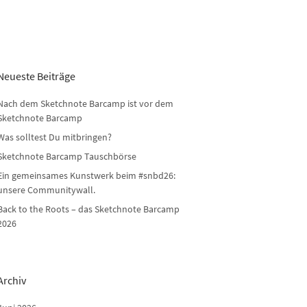
Neueste Beiträge
Nach dem Sketchnote Barcamp ist vor dem
Sketchnote Barcamp
Was solltest Du mitbringen?
Sketchnote Barcamp Tauschbörse
Ein gemeinsames Kunstwerk beim #snbd26:
unsere Communitywall.
Back to the Roots – das Sketchnote Barcamp
2026
Archiv