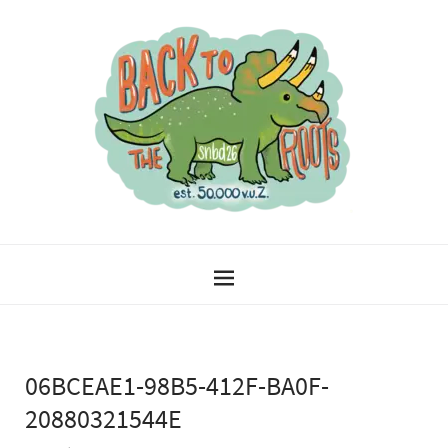
06BCEAE1-98B5-412F-BA0F-
20880321544E